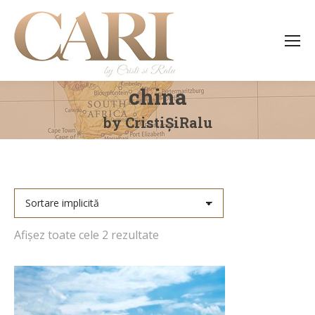
china
You are here:
by CristiȘiRalu
Afișez toate cele 2 rezultate