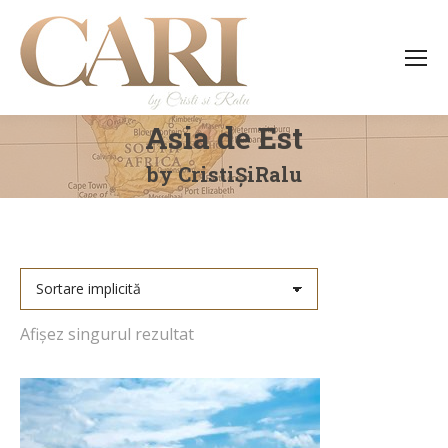
Asia de Est
You are here:
by CristiȘiRalu
Afișez singurul rezultat